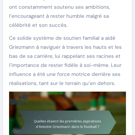
ont constamment soutenu ses ambitions,
l’encourageant à rester humble malgré sa
célébrité et son succès.
Ce solide système de soutien familial a aidé
Griezmann à naviguer à travers les hauts et les
bas de sa carrière, lui rappelant ses racines et
l’importance de rester fidèle à soi-même. Leur
influence a été une force motrice derrière ses
réalisations, tant sur le terrain qu’en dehors.