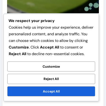
We respect your privacy
Quels sont les aspects
Cookies help us improve your experience, deliver
personalized content, and analyze traffic. You
motivants du parcours
can choose which cookies to allow by clicking
d’N’Golo Kanté ?
Customize
. Click
Accept All
to consent or
Reject All
to decline non-essential cookies.
Le parcours d’N’Golo Kanté est marqué par la
résilience et la détermination, montrant
Customize
comment surmonter l’adversité peut mener au
succès. Ses débuts modestes et sa forte
Reject All
éthique de travail, soutenus par sa famille et sa
Accept All
communauté, ont façonné son caractère et sa
carrière.